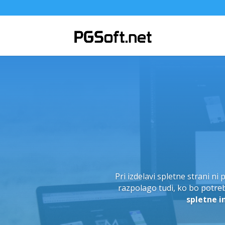
Progr
V kolikor v vašem IT oddel
pritiska konkurence in težite 