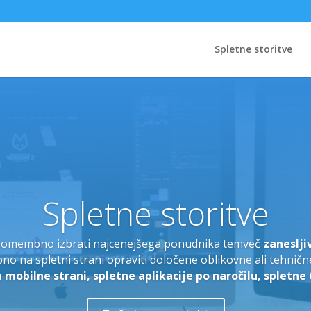
Spletne storitve
amske rešitve - Outso
ku nimate dovolj človeških virov za izpeljavo kritično pomem
k povečani fleksibilnosti delovanja, je za vas prava rešitev
opreme.