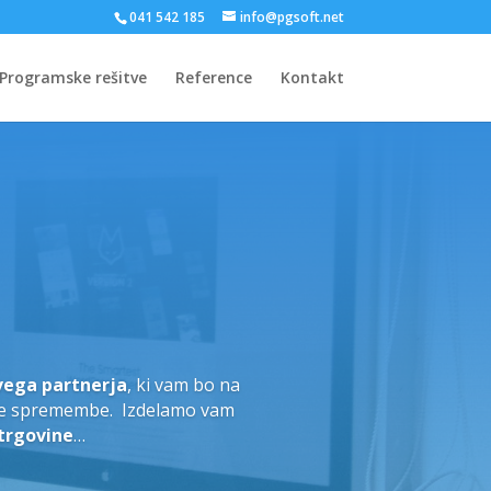
041 542 185
info@pgsoft.net
Programske rešitve
Reference
Kontakt
urcing
bnih projektov, ste deležni
 outsourcing razvoja programske