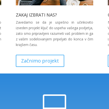
ZAKAJ IZBRATI NAS?
o
Zavedamo se da je uspešno in učinkovito
t
izveden projekt ključ do uspeha vašega podjetja,
o
zato smo pripravljeni razumeti vaš problem in ga
n
z vašim sodelovanjem pripeljati do konca v čim
krajšem času.
Začnimo projekt
