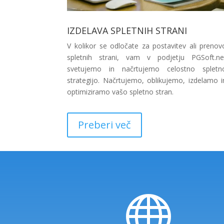
IZDELAVA SPLETNIH STRANI
V kolikor se odločate za postavitev ali prenov
spletnih strani, vam v podjetju PGSoft.ne
svetujemo in načrtujemo celostno spletn
strategijo. Načrtujemo, oblikujemo, izdelamo i
optimiziramo vašo spletno stran.
Preberi več
