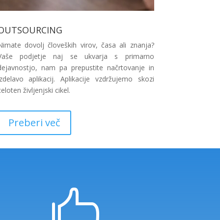
OUTSOURCING
Nimate dovolj človeških virov, časa ali znanja?
Vaše podjetje naj se ukvarja s primarno
dejavnostjo, nam pa prepustite načrtovanje in
izdelavo aplikacij. Aplikacije vzdržujemo skozi
celoten življenjski cikel.
Preberi več
