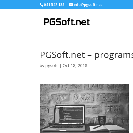
041 542 185
info@pgsoft.net
PGSoft.net – programs
by
pgsoft
|
Oct 18, 2018